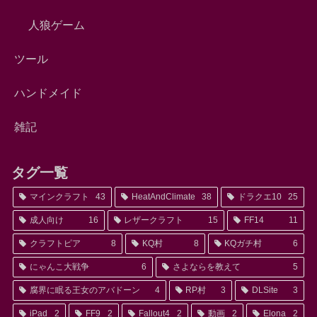
人狼ゲーム
ツール
ハンドメイド
雑記
タグ一覧
マインクラフト
43
HeatAndClimate
38
ドラクエ10
25
成人向け
16
レザークラフト
15
FF14
11
クラフトピア
8
KQ村
8
KQガチ村
6
にゃんこ大戦争
6
さよならを教えて
5
腐界に眠る王女のアバドーン
4
RP村
3
DLSite
3
iPad
2
FF9
2
Fallout4
2
動画
2
Elona
2