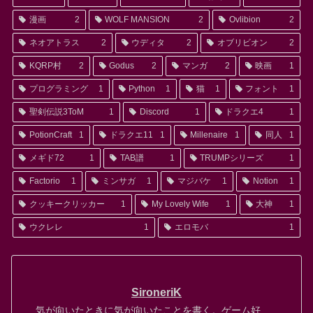
漫画
2
WOLF MANSION
2
Ovlibion
2
ネオアトラス
2
ウディタ
2
オブリビオン
2
KQRP村
2
Godus
2
マンガ
2
映画
1
プログラミング
1
Python
1
猫
1
フォント
1
聖剣伝説3ToM
1
Discord
1
ドラクエ4
1
PotionCraft
1
ドラクエ11
1
Millenaire
1
同人
1
メギド72
1
TAB譜
1
TRUMPシリーズ
1
Factorio
1
ミンサガ
1
マジバケ
1
Notion
1
クッキークリッカー
1
My Lovely Wife
1
大神
1
ウクレレ
1
エロモバ
1
SironeriK
気が向いたときに気が向いたことを書く。ゲーム好