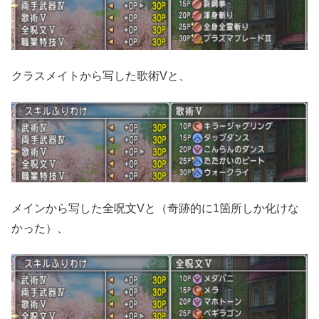
クラスメイトから写した歌術Vと、
メインから写した全呪文Vと（奇跡的に1箇所しか化けな
かった）、