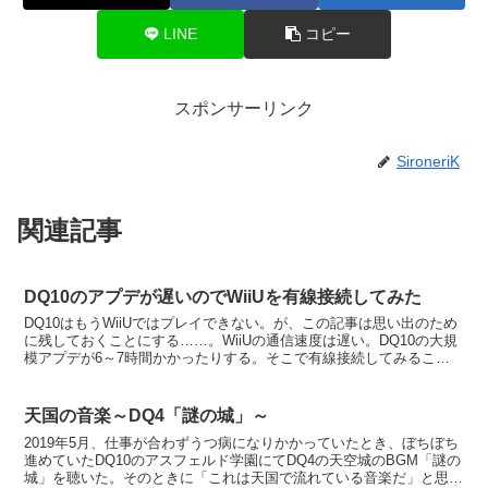
LINE
コピー
スポンサーリンク
SironeriK
関連記事
DQ10のアプデが遅いのでWiiUを有線接続してみた
DQ10はもうWiiUではプレイできない。が、この記事は思い出のため
に残しておくことにする……。WiiUの通信速度は遅い。DQ10の大規
模アプデが6～7時間かかったりする。そこで有線接続してみること
にした。購入したLANアダプターはBUFF...
天国の音楽～DQ4「謎の城」～
2019年5月、仕事が合わずうつ病になりかかっていたとき、ぼちぼち
進めていたDQ10のアスフェルド学園にてDQ4の天空城のBGM「謎の
城」を聴いた。そのときに「これは天国で流れている音楽だ」と思っ