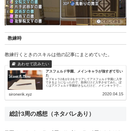
教練時
教練行くときのスキルは他の記事にまとめていた。
アスフェルド学園、メインキャラが強すぎて引い
た
サブキャラ2名が2.0をクリアしてアスフェルド学園に入学
できるようになったので、面倒だけど入学させてみた。ぼ
くはアスフェルド学園好きなんだけど、メインキャラで2
周してしまったので、さすがにもう2周するのは面倒でな
あ……。んでメインキャラをサ...
2020.04.15
sironerik.xyz
総計3周の感想（ネタバレあり）