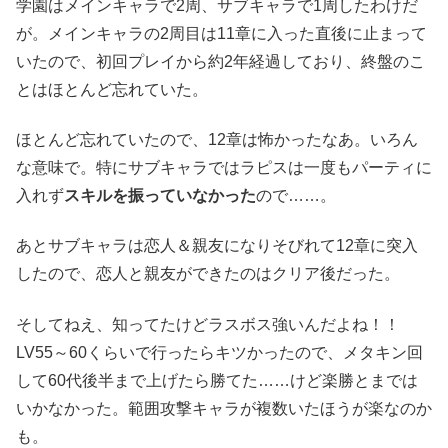
学園はメインキャラで2周、サブキャラで1周したわけだ
が。メインキャラの2周目は11章に入った直後に止まって
いたので、初回プレイから約2年経過しており、終盤のこ
とはほとんど忘れていた。
ほとんど忘れていたので、12章は怖かったなあ。いろん
な意味で。特にサブキャラではラピスは一度もパーティに
入れず
スキルを振っていなかった
ので……。
あとサブキャラは恋人＆親友になりそびれて12章に突入
したので、恋人と親友ができたのはクリア後だった。
そしてねえ、知ってたけどラスボス強いんだよね！！
LV55～60くらいで行ったらキツかったので、メタキン回
して60代後半まで上げたら勝てた……けど楽勝とまでは
いかなかった。範囲攻撃キャラが複数いたほうが楽なのか
も。