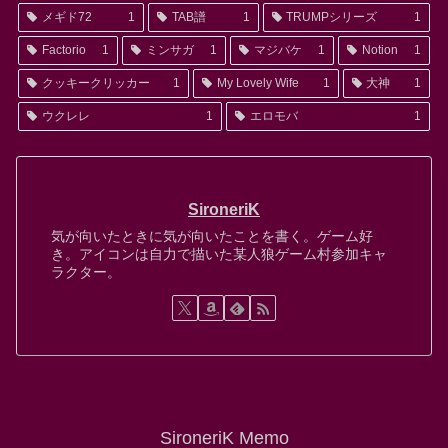
メギド72
1
TAB譜
1
TRUMPシリーズ
1
Factorio
1
ミンサガ
1
マジバケ
1
Notion
1
クッキークリッカー
1
My Lovely Wife
1
大神
1
ウクレレ
1
エロモバ
1
SironeriK
気が向いたときに気が向いたことを書く。ゲーム好
き。アイコンは自力で描いた某人狼ゲーム村参加キャ
ラクター。
SironeriK Memo