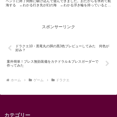
ベントに終了間際に駆け込んで遊んできました。おたからを求めて航
海する ←わかる行き先が幻の海 ←わかる浮き輪を持っていると何
かと有利 ←わかる障害物を避けながらおたからを拾う ...
スポンサーリンク
ドラクエ10・黒竜丸の胴の黒3色プレビューしてみた 何色が
好み？
案外簡単！ブレス無効装備をカテドラル＆ブレスガーダーで
作ってみた
ホーム
ゲーム
ドラクエ
カテゴリー