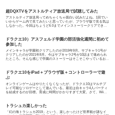
た。天国には美しい音楽が流れているという説が...
超DQXTVをアストルティア放送局で試聴してみた
アストルティア放送局ってめちゃくちゃ面白い試みだよね。1回でい
いからゲーム内で見てみたいと思っていたが、ブラウザ版で見る気は
しなかった。今回はちょうど6.0までメインストーリークリアでき
て、最新情報が知りたくなったことと、ちょうどPC版課金...
ドラクエ10）アスフェルド学園の部活強化週間に初めて
参加した
メインキャラが学園初クリアしたのが2019年9月。サブキャラ1号が
クリアしたのが2021年8月。今はサブキャラ2号が10話まで進められ
たところ。そんな感じで学園のストーリーはそこそこやっているおれ
であるが、部活は全くやっておらず、強化週間に...
ドラクエ10をiPad＋ブラウザ版＋コントローラーで遊
ぶ
オンラインゲームはやりたくなくなったが、ドラクエ10はマルチプ
レイ可能なソロゲーとして遊んでいる。最近は自キャラ4人パーティ
を結成するのが目標。育成に時間がかかりすぎて大変。さて、WiiU
を有線接続したらいくらか快適になるかと思って試してみ...
トラシュカ楽しかった
「幻の海トラシュカ2019」という、楽しかったけど世界観が謎なイ