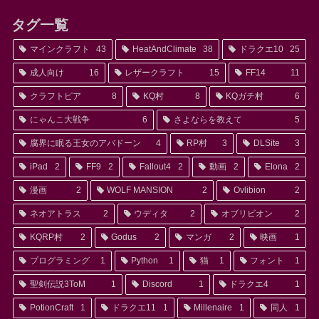
タグ一覧
マインクラフト
43
HeatAndClimate
38
ドラクエ10
25
成人向け
16
レザークラフト
15
FF14
11
クラフトピア
8
KQ村
8
KQガチ村
6
にゃんこ大戦争
6
さよならを教えて
5
腐界に眠る王女のアバドーン
4
RP村
3
DLSite
3
iPad
2
FF9
2
Fallout4
2
動画
2
Elona
2
漫画
2
WOLF MANSION
2
Ovlibion
2
ネオアトラス
2
ウディタ
2
オブリビオン
2
KQRP村
2
Godus
2
マンガ
2
映画
1
プログラミング
1
Python
1
猫
1
フォント
1
聖剣伝説3ToM
1
Discord
1
ドラクエ4
1
PotionCraft
1
ドラクエ11
1
Millenaire
1
同人
1