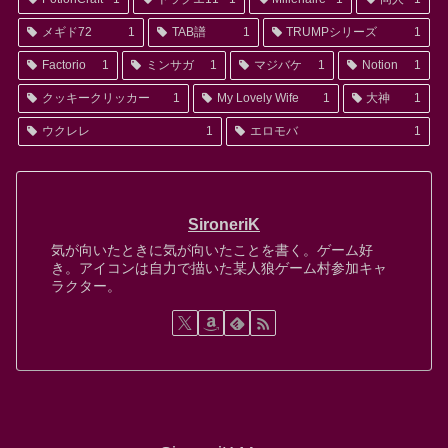
メギド72
1
TAB譜
1
TRUMPシリーズ
1
Factorio
1
ミンサガ
1
マジバケ
1
Notion
1
クッキークリッカー
1
My Lovely Wife
1
大神
1
ウクレレ
1
エロモバ
1
SironeriK
気が向いたときに気が向いたことを書く。ゲーム好
き。アイコンは自力で描いた某人狼ゲーム村参加キャ
ラクター。