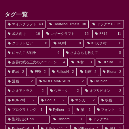
タグ一覧
マインクラフト
43
HeatAndClimate
38
ドラクエ10
25
成人向け
16
レザークラフト
15
FF14
11
クラフトピア
8
KQ村
8
KQガチ村
6
にゃんこ大戦争
6
さよならを教えて
5
腐界に眠る王女のアバドーン
4
RP村
3
DLSite
3
iPad
2
FF9
2
Fallout4
2
動画
2
Elona
2
漫画
2
WOLF MANSION
2
Ovlibion
2
ネオアトラス
2
ウディタ
2
オブリビオン
2
KQRP村
2
Godus
2
マンガ
2
映画
1
プログラミング
1
Python
1
猫
1
フォント
1
聖剣伝説3ToM
1
Discord
1
ドラクエ4
1
PotionCraft
1
ドラクエ11
1
Millenaire
1
同人
1