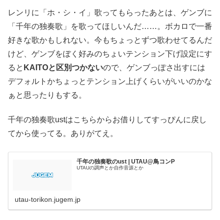
レンリに「ホ・シ・イ」歌ってもらったあとは、ゲンブに
「千年の独奏歌」を歌ってほしいんだ……。ボカロで一番
好きな歌かもしれない。今もちょっとずつ歌わせてるんだ
けど、ゲンブをぼく好みのちょいテンション下げ設定にす
ると
KAITOと区別つかない
ので、ゲンブっぽさ出すには
デフォルトかちょっとテンション上げくらいがいいのかな
ぁと思ったりもする。
千年の独奏歌ustはこちらからお借りしてすっぴんに戻し
てから使ってる。ありがてえ。
千年の独奏歌のust | UTAU@鳥コンP
UTAUの調声とか自作音源とか
utau-torikon.jugem.jp