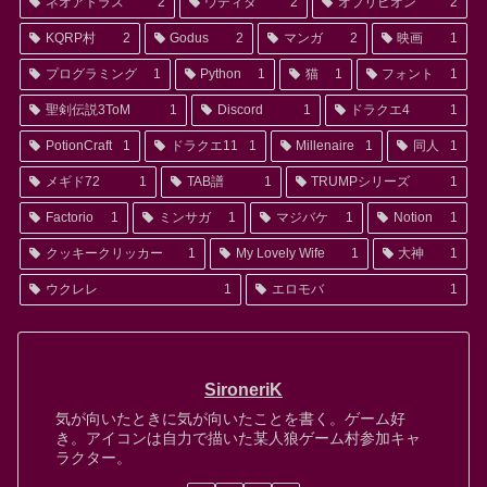
ネオアトラス
2
ウディタ
2
オブリビオン
2
KQRP村
2
Godus
2
マンガ
2
映画
1
プログラミング
1
Python
1
猫
1
フォント
1
聖剣伝説3ToM
1
Discord
1
ドラクエ4
1
PotionCraft
1
ドラクエ11
1
Millenaire
1
同人
1
メギド72
1
TAB譜
1
TRUMPシリーズ
1
Factorio
1
ミンサガ
1
マジバケ
1
Notion
1
クッキークリッカー
1
My Lovely Wife
1
大神
1
ウクレレ
1
エロモバ
1
SironeriK
気が向いたときに気が向いたことを書く。ゲーム好
き。アイコンは自力で描いた某人狼ゲーム村参加キャ
ラクター。