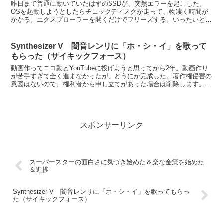
昨日まで普通に動いていたはずのSSDが、突然エラーを起こした。
OSを起動しようとしたらチェックディスクが走って、物凄く時間が
かかる。エクスプローラーを開くだけでフリーズする。いったいどう
したのかと思ったら、常駐させていたCrystalDis...
Synthesizer V 闇音レンリに「ホ・シ・イ」を歌って
もらった（サイキックフォース）
動画作ってニコ動とYouTubeに投げようと思ってから2年。動画作り
が苦手すぎて全く進まなかったが、どうにか完成した。著作権侵害の
意図はないので、権利者から申し立てがあった場合は削除します。
I'm lonely starって歌ってもらう調声...
スポンサーリンク
スーパースターの面白さに気づき始めた＆楽な金策を始めた
＆進捗
Synthesizer V 闇音レンリに「ホ・シ・イ」を歌ってもらっ
た（サイキックフォース）