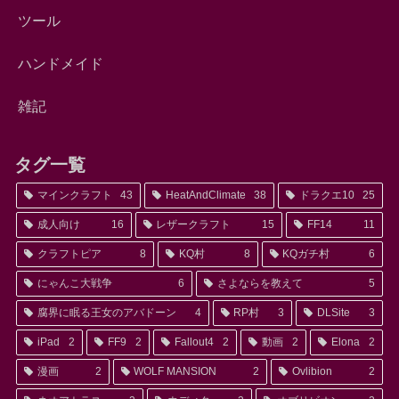
ツール
ハンドメイド
雑記
タグ一覧
マインクラフト
43
HeatAndClimate
38
ドラクエ10
25
成人向け
16
レザークラフト
15
FF14
11
クラフトピア
8
KQ村
8
KQガチ村
6
にゃんこ大戦争
6
さよならを教えて
5
腐界に眠る王女のアバドーン
4
RP村
3
DLSite
3
iPad
2
FF9
2
Fallout4
2
動画
2
Elona
2
漫画
2
WOLF MANSION
2
Ovlibion
2