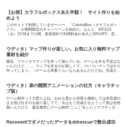
るうちに慣れると思う。問題はわかんな...
【お得】カラフルボックス永久半額！ サイト作りを始
めよう
このサイトで利用しているサーバー、「ColorfulBox（カラフルボッ
クス）」が期間限定のキャンペーンを始めた。なんと、8月31日
（火）23:59までの間、新規契約で利用料金が永久に50%OFF。思わ
ず新規でもうひとつ契約したくなった。（...
ウディタ）マップ作りが楽しい。お気に入り無料マップ
素材を紹介
最近、ウディタでマップを作って遊んでいる。ゲームを作る予定はな
いんだけど……。マップを作るのが楽しくて、ついついマップばかり
作ってしまう。（ゲームも草案ぐらいならあるんだけどね。完成させ
られる気はしない）今のところは無料で手に入る素材を使っ...
ウディタ）扉の開閉アニメーションの仕方（キャラチッ
プ版）
ゲーム制作って大変だよね。おれも昔から何度も挑戦しては未完成の
まま投げ出すのを繰り返してて、今はもう完成させようって気は全然
無いんだけど、最近無性にゲーム制作“ごっこ”をしたくてウディタを
いじって遊んでいる。それでマップ作り始めたら楽しくな...
Recoveritでダメだったデータをddrescueで救出成功