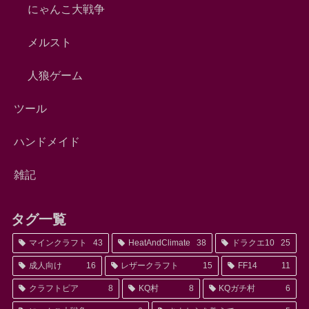
にゃんこ大戦争
メルスト
人狼ゲーム
ツール
ハンドメイド
雑記
タグ一覧
マインクラフト
43
HeatAndClimate
38
ドラクエ10
25
成人向け
16
レザークラフト
15
FF14
11
クラフトピア
8
KQ村
8
KQガチ村
6