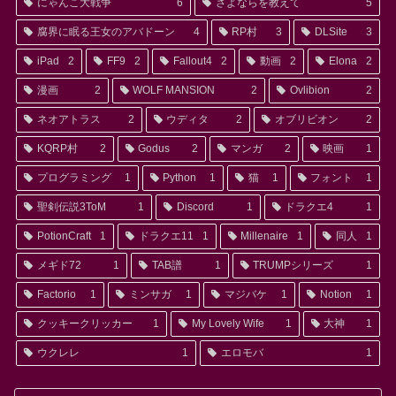
にゃんこ大戦争
6
さよならを教えて
5
腐界に眠る王女のアバドーン
4
RP村
3
DLSite
3
iPad
2
FF9
2
Fallout4
2
動画
2
Elona
2
漫画
2
WOLF MANSION
2
Ovlibion
2
ネオアトラス
2
ウディタ
2
オブリビオン
2
KQRP村
2
Godus
2
マンガ
2
映画
1
プログラミング
1
Python
1
猫
1
フォント
1
聖剣伝説3ToM
1
Discord
1
ドラクエ4
1
PotionCraft
1
ドラクエ11
1
Millenaire
1
同人
1
メギド72
1
TAB譜
1
TRUMPシリーズ
1
Factorio
1
ミンサガ
1
マジバケ
1
Notion
1
クッキークリッカー
1
My Lovely Wife
1
大神
1
ウクレレ
1
エロモバ
1