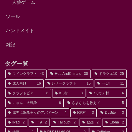
人狼ゲーム
ツール
ハンドメイド
雑記
タグ一覧
マインクラフト
43
HeatAndClimate
38
ドラクエ10
25
成人向け
16
レザークラフト
15
FF14
11
クラフトピア
8
KQ村
8
KQガチ村
6
にゃんこ大戦争
6
さよならを教えて
5
腐界に眠る王女のアバドーン
4
RP村
3
DLSite
3
iPad
2
FF9
2
Fallout4
2
動画
2
Elona
2