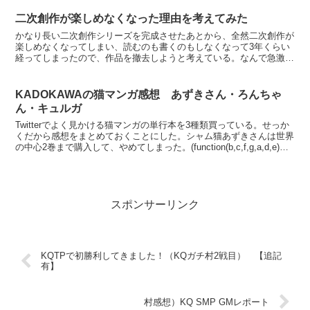
二次創作が楽しめなくなった理由を考えてみた
かなり長い二次創作シリーズを完成させたあとから、全然二次創作が
楽しめなくなってしまい、読むのも書くのもしなくなって3年くらい
経ってしまったので、作品を撤去しようと考えている。なんで急激に
二次創作から足が遠のいたのかなあと思い、理由を少し考え...
KADOKAWAの猫マンガ感想 あずきさん・ろんちゃ
ん・キュルガ
Twitterでよく見かける猫マンガの単行本を3種類買っている。せっか
くだから感想をまとめておくことにした。シャム猫あずきさんは世界
の中心2巻まで購入して、やめてしまった。(function(b,c,f,g,a,d,e)
{b.Moshimo...
スポンサーリンク
KQTPで初勝利してきました！（KQガチ村2戦目） 【追記
有】
村感想）KQ SMP GMレポート