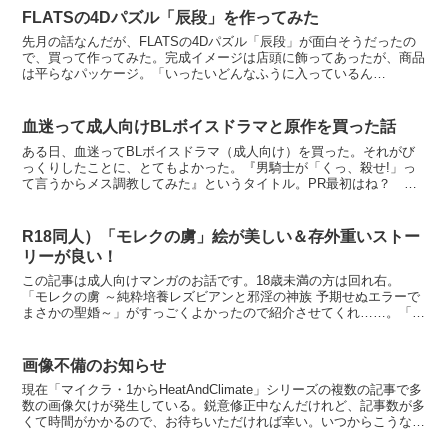
FLATSの4Dパズル「辰段」を作ってみた
先月の話なんだが、FLATSの4Dパズル「辰段」が面白そうだったの
で、買って作ってみた。完成イメージは店頭に飾ってあったが、商品
は平らなパッケージ。「いったいどんなふうに入っているん
だ……？」と思っていたが、厚紙に切り込みが入ったもの（一部...
血迷って成人向けBLボイスドラマと原作を買った話
ある日、血迷ってBLボイスドラマ（成人向け）を買った。それがび
っくりしたことに、とてもよかった。『男騎士が「くっ、殺せ!」っ
て言うからメス調教してみた』というタイトル。PR最初はね？ 女
性上位のボイスドラマ探してたんですよ。んで試聴している...
R18同人）「モレクの虜」絵が美しい＆存外重いストー
リーが良い！
この記事は成人向けマンガのお話です。18歳未満の方は回れ右。
「モレクの虜 ～純粋培養レズビアンと邪淫の神族 予期せぬエラーで
まさかの聖婚～」がすっごくよかったので紹介させてくれ……。「モ
レクの虜」とは作者によるサブタイトルや作品紹介が妙にふ...
画像不備のお知らせ
現在「マイクラ・1からHeatAndClimate」シリーズの複数の記事で多
数の画像欠けが発生している。鋭意修正中なんだけれど、記事数が多
くて時間がかかるので、お待ちいただければ幸い。いつからこうなっ
ていたんだろう……全然気がつかなかった。...