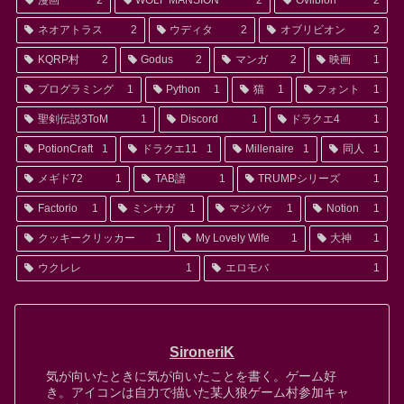
漫画
2
WOLF MANSION
2
Ovlibion
2
ネオアトラス
2
ウディタ
2
オブリビオン
2
KQRP村
2
Godus
2
マンガ
2
映画
1
プログラミング
1
Python
1
猫
1
フォント
1
聖剣伝説3ToM
1
Discord
1
ドラクエ4
1
PotionCraft
1
ドラクエ11
1
Millenaire
1
同人
1
メギド72
1
TAB譜
1
TRUMPシリーズ
1
Factorio
1
ミンサガ
1
マジバケ
1
Notion
1
クッキークリッカー
1
My Lovely Wife
1
大神
1
ウクレレ
1
エロモバ
1
SironeriK
気が向いたときに気が向いたことを書く。ゲーム好
き。アイコンは自力で描いた某人狼ゲーム村参加キャ