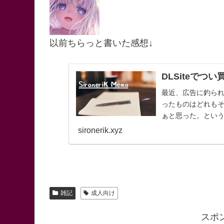
以前ちらっと書いた感想↓
DLSiteでつ
最近、広告に釣られて
ったものはどれも
ぁと思った。という
Connect-少女は触
sironerik.xyz
雑記
成人向け
スポ