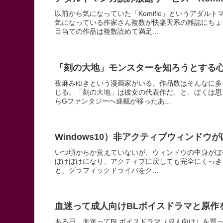
以前から気になっていた「Komiflo」というアダ
気になっている作家さん複数が快楽天系の雑誌にちょ
目当ての作品は複数読めて満足...
「刻の大地」モンスターを知ろうとする
夜麻みゆきという漫画家がいる。作品数はそんなに多
じる。「刻の大地」は彼女の代表作だ、と、ぼくは思
らGファンタジーへ連載が移ったあ...
Windows10）非アクティブウィンドウ
いつ頃からか覚えていないが、ウィンドウの中身がぼ
ぼけぼけになり、アクティブに戻しても完全にくっきりと
と、グラフィックドライバをク...
血迷って成人向けBLボイスドラマと原作
ある日、血迷ってBLボイスドラマ（成人向け）を買