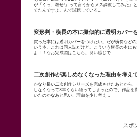
が「くっ、殺せ!」って言うからメス調教してみた』
てたんですよ。んで試聴している...
変形判・横長の本に擬似的に透明カバー
買った本には透明カバーをつけたい。だが横長などの
いう本。これは同人誌だけど。こういう横長の本にも
よ！！なお完成図はこちら。良い感じで...
二次創作が楽しめなくなった理由を考え
かなり長い二次創作シリーズを完成させたあとから、
しなくなって3年くらい経ってしまったので、作品を
いたのかなあと思い、理由を少し考え...
スポ