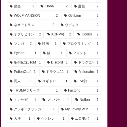
動画
2
Elona
2
漫画
2
WOLF MANSION
2
Ovlibion
2
ネオアトラス
2
ウディタ
2
オブリビオン
2
KQRP村
2
Godus
2
マンガ
2
映画
1
プログラミング
1
Python
1
猫
1
フォント
1
聖剣伝説3ToM
1
Discord
1
ドラクエ4
1
PotionCraft
1
ドラクエ11
1
Millenaire
1
同人
1
メギド72
1
TAB譜
1
TRUMPシリーズ
1
Factorio
1
ミンサガ
1
マジバケ
1
Notion
1
クッキークリッカー
1
My Lovely Wife
1
大神
1
ウクレレ
1
エロモバ
1