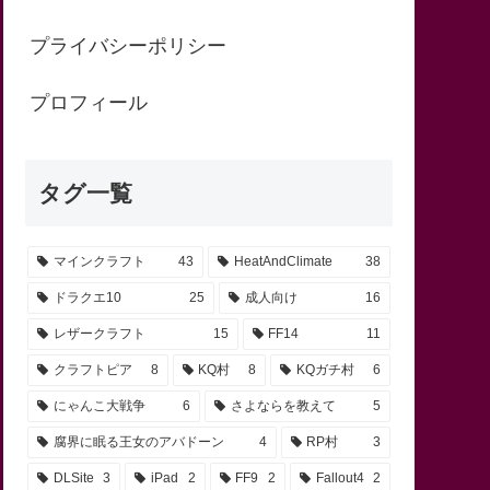
プライバシーポリシー
プロフィール
タグ一覧
マインクラフト
43
HeatAndClimate
38
ドラクエ10
25
成人向け
16
レザークラフト
15
FF14
11
クラフトピア
8
KQ村
8
KQガチ村
6
にゃんこ大戦争
6
さよならを教えて
5
腐界に眠る王女のアバドーン
4
RP村
3
DLSite
3
iPad
2
FF9
2
Fallout4
2