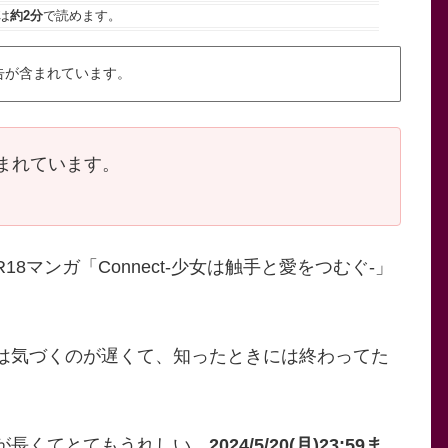
は
約2分
で読めます。
告が含まれています。
まれています。
マンガ「Connect-少女は触手と愛をつむぐ-」
は気づくのが遅くて、知ったときには終わってた
が長くてとてもうれしい。
2024/5/20(月)23:59ま