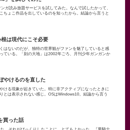
ルトマンガ読み放題サービスを試してみた。なんで試したかって、
こちょこ作品を出しているのを知ったから。結論から言うと
心根は現代にこそ必要
くはないのだが、独特の世界観がファンを魅了していると感
っている。「刻の大地」は2002年ごろ、月刊少年ガンガンか
がぼやけるのを直した
やける現象が起きていた。特に非アクティブになったときに
は表示されない感じ。OSはWindows10。結論から言う
を買った話
った。それがびっくりしたことに、とてもよかった。『男騎士