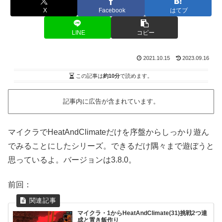
X
Facebook
はてブ
LINE
コピー
2021.10.15
2023.09.16
この記事は
約10分
で読めます。
記事内に広告が含まれています。
マイクラでHeatAndClimateだけを序盤からしっかり遊ん
でみることにしたシリーズ。できるだけ隅々まで遊ぼうと
思っているよ。バージョンは3.8.0。
前回：
マイクラ・1からHeatAndClimate(31)挑戦2つ達
成と置き飯作り