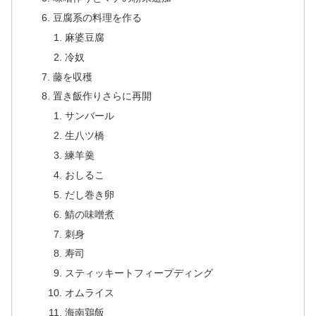
豆腐系の料理を作る
麻婆豆腐
冷奴
藤を収穫
置き飯作りさらに再開
サンバール
生八ツ橋
練羊羹
おしるこ
だし巻き卵
鯖の味噌煮
刺身
寿司
スティッキートフィープディング
オムライス
海南鶏飯