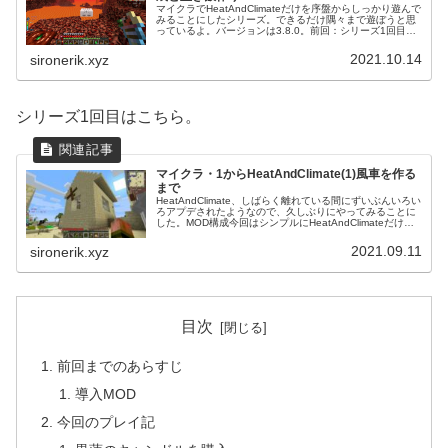
マイクラでHeatAndClimateだけを序盤からしっかり遊んで
みることにしたシリーズ。できるだけ隅々まで遊ぼうと思
っているよ。バージョンは3.8.0。前回：シリーズ1回目は
こちら。前回までのあらすじウィザー討伐や海底神殿攻略
などをやって...
2021.10.14
sironerik.xyz
シリーズ1回目はこちら。
マイクラ・1からHeatAndClimate(1)風車を作る
まで
HeatAndClimate、しばらく離れている間にずいぶんいろい
ろアプデされたようなので、久しぶりにやってみることに
した。MOD構成今回はシンプルにHeatAndClimateだけを
遊ぶことにするよ。単体で充分すぎるほど面白いMODだか
ら...
2021.09.11
sironerik.xyz
目次
前回までのあらすじ
導入MOD
今回のプレイ記